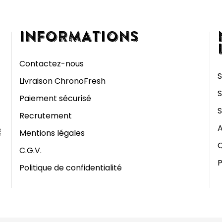
INFORMATIONS
Contactez-nous
S
Livraison ChronoFresh
S
Paiement sécurisé
S
Recrutement
A
Mentions légales
Q
C.G.V.
P
Politique de confidentialité