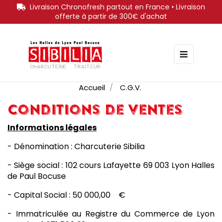
Livraison Chronofresh partout en France • Livraison
offerte à partir de 300€ d'achat
Bascule
☰
la
navigati
Accueil
C.G.V.
Conditions de ventes
Informations légales
- Dénomination : Charcuterie Sibilia
- Siège social : 102 cours Lafayette 69 003 Lyon Halles
de Paul Bocuse
- Capital Social : 50 000,00 €
- Immatriculée au Registre du Commerce de Lyon