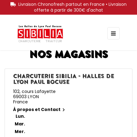
Livraison Chronofresh partout en France • Livraison
offerte à partir de 300€ d'achat
Bascule
☰
la
navigati
Nos magasins
CHARCUTERIE SIBILIA - HALLES DE
LYON PAUL BOCUSE
102, cours Lafayette
69003 LYON
France
À propos et Contact

Lun.
Mar.
Mer.