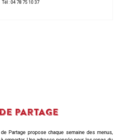
Tél :
04 78 75 10 37
 DE PARTAGE
eur de Partage propose chaque semaine des menus,
s à emporter. Une adresse pensée pour les repas du