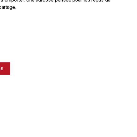
artage.
GE