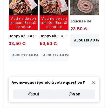
Victime de son
Victime de son
Saucisse de
succès ! Bientôt
succès ! Bientôt
porcelet
de retour
de retour
23,50 €
Happy Kit BBQ -
Happy Kit BBQ -
4 personnes
6 personnes
AJOUTER AU PANIER
33,50 €
50,50 €
AJOUTER AU PANIER
AJOUTER AU PANIER
Avons-nous répondu à votre question ?
Oui
Non