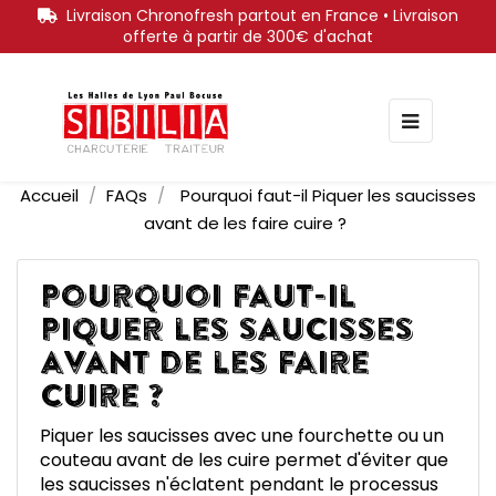
Livraison Chronofresh partout en France • Livraison
offerte à partir de 300€ d'achat
Bascule
☰
la
navigati
Accueil
FAQs
Pourquoi faut-il Piquer les saucisses
avant de les faire cuire ?
Pourquoi faut-il
Piquer les saucisses
avant de les faire
cuire ?
Piquer les saucisses avec une fourchette ou un
couteau avant de les cuire permet d'éviter que
les saucisses n'éclatent pendant le processus