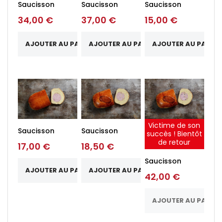
Saucisson
Saucisson
Saucisson
brioché
brioché
brioché
34,00 €
37,00 €
15,00 €
lyonnais nature
lyonnais
lyonnais
1kg
pistaché 1kg
cocktail
pistaché 2...
AJOUTER AU PANIER
AJOUTER AU PANIER
AJOUTER AU PANIER
Victime de son
Saucisson
Saucisson
succès ! Bientôt
brioché
brioché
de retour
17,00 €
18,50 €
lyonnais nature
pistaché 500g
500g
Saucisson
AJOUTER AU PANIER
AJOUTER AU PANIER
brioché
42,00 €
lyonnais
pistaché à la
truffe...
AJOUTER AU PANIER