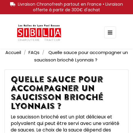
Livraison Chronofresh partout en France • Livraison
offerte à partir de 300€ d'achat
Bascule
☰
la
navigati
Accueil
FAQs
Quelle sauce pour accompagner un
saucisson brioché Lyonnais ?
Quelle sauce pour
accompagner un
saucisson brioché
Lyonnais ?
Le saucisson brioché est un plat délicieux et
polyvalent qui peut être servi avec une variété
de sauces. Le choix de la sauce dépend des