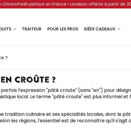
on Chronofresh partout en France • Livraison offerte à partir de 
DUITS
TRAITEUR
POUR LES PROS
IDÉES CADEAUX
te ?
 en croûte ?
se parfois l'expression "pâté croute" (sans "en") pour dési
stique local. Le terme "pâté croute" est plus informel et f
tradition culinaire et ses spécialités locales, dont le pâté 
selon les régions, l'essentiel est de reconnaître qu'il s'a