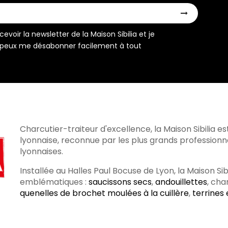
evoir la newsletter de la Maison Sibilia et je
peux me désabonner facilement à tout
Charcutier-traiteur d'excellence, la Maison Sibilia es
lyonnaise, reconnue par les plus grands profession
lyonnaises.
Installée au Halles Paul Bocuse de Lyon, la Maison Si
emblématiques :
saucissons secs
,
andouillettes
, cha
quenelles de brochet moulées à la cuillère
,
terrines