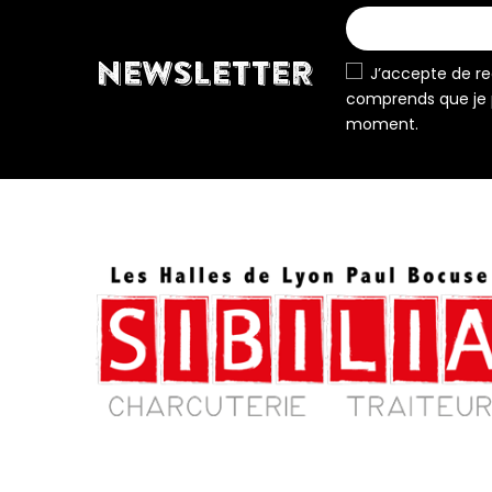
NEWSLETTER
J’accepte de rec
comprends que je 
moment.