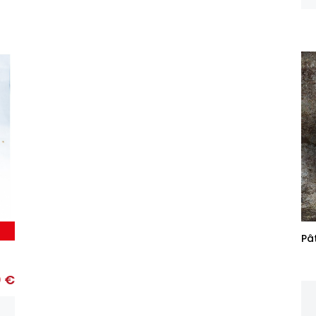
Pâ
0 €