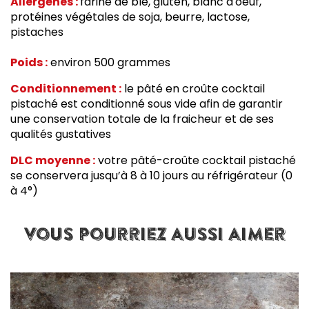
Allergènes :
farine de blé, gluten, blanc d'oeuf,
protéines végétales de soja, beurre, lactose,
pistaches
Poids :
environ 500 grammes
Conditionnement :
l
e p
âté en croûte cocktail
pistaché est conditionné sous vide afin de garantir
une conservation
totale de la fraicheur et de ses
qualités gustatives
DLC moyenne :
votre pâté-croûte cocktail pistaché
se conservera jusqu’à 8 à 10 jours au réfrigérateur (0
à 4°)
vous pourriez aussi aimer