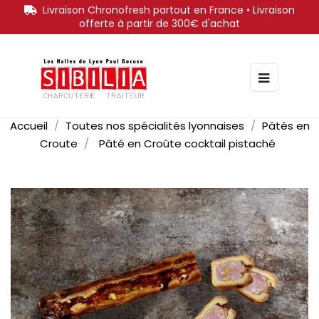
Livraison Chronofresh partout en France • Livraison
offerte à partir de 300€ d'achat
Bascule
☰
la
navigati
Accueil
Toutes nos spécialités lyonnaises
Pâtés en
Croute
Pâté en Croûte cocktail pistaché