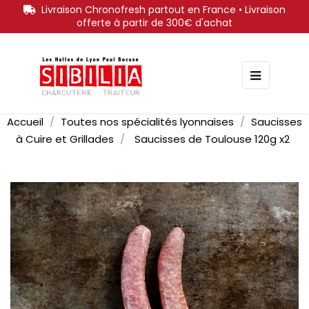
Livraison Chronofresh partout en France • Livraison
offerte à partir de 300€ d'achat
Bascule
☰
la
navigati
Accueil
Toutes nos spécialités lyonnaises
Saucisses
à Cuire et Grillades
Saucisses de Toulouse 120g x2