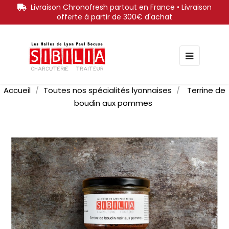
Livraison Chronofresh partout en France • Livraison
offerte à partir de 300€ d'achat
Bascule
☰
la
navigati
Accueil
Toutes nos spécialités lyonnaises
Terrine de
boudin aux pommes