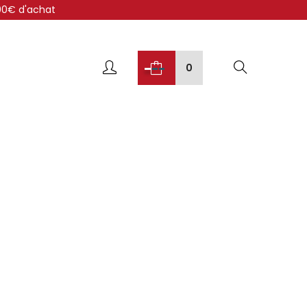
300€ d'achat
0