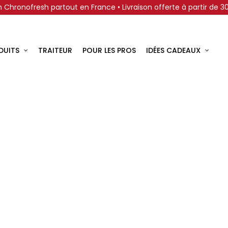
on Chronofresh partout en France • Livraison offerte à partir de 
DUITS
TRAITEUR
POUR LES PROS
IDÉES CADEAUX
Accueil
Coups de coeur