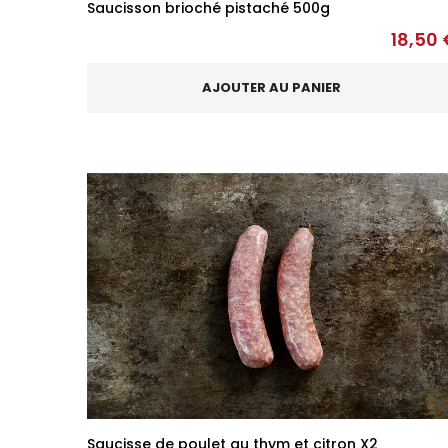
Saucisson brioché pistaché 500g
18,50 
AJOUTER AU PANIER
Saucisse de poulet au thym et citron X2