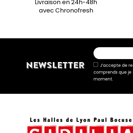
Livraison en 24h-48h
avec Chronofresh
NEWSLETTER
J’accepte de rec
comprends que je 
moment.