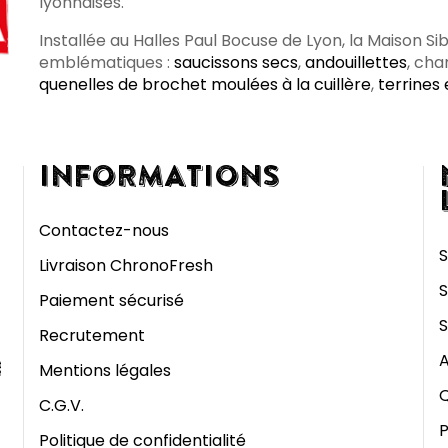
lyonnaises.
Installée au Halles Paul Bocuse de Lyon, la Maison Si
emblématiques :
saucissons secs
,
andouillettes
, cha
quenelles de brochet moulées à la cuillère
,
terrines
INFORMATIONS
Contactez-nous
S
Livraison ChronoFresh
S
Paiement sécurisé
S
Recrutement
A
Mentions légales
Q
C.G.V.
P
Politique de confidentialité