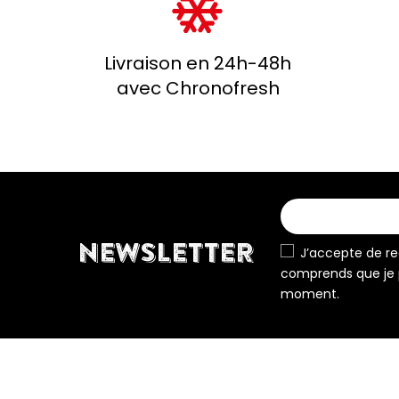
Livraison en 24h-48h
avec Chronofresh
NEWSLETTER
J’accepte de rec
comprends que je 
moment.