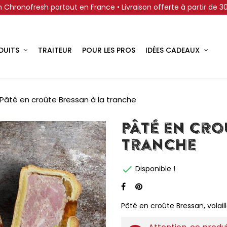
on Chronofresh partout en France • Livraison offerte à partir de 
DUITS
TRAITEUR
POUR LES PROS
IDÉES CADEAUX
Pâté en croûte Bressan à la tranche
Pâté en cro
tranche

Disponible !
Pâté en croûte Bressan, volail