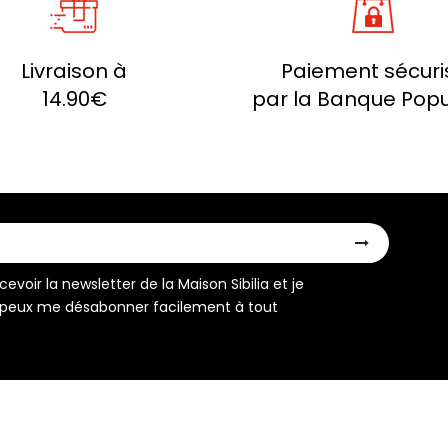
Livraison à
Paiement sécuri
14.90€
par la Banque Popu
evoir la newsletter de la Maison Sibilia et je
peux me désabonner facilement à tout