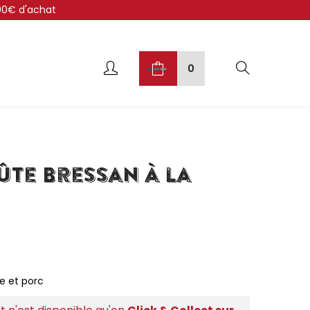
300€ d'achat
0
ûte Bressan à la
le et porc