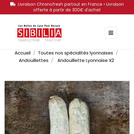
Livraison Chronofresh partout en France • Livraison
offerte à partir de 300€ d'achat
Bascule
☰
la
navigati
Accueil
Toutes nos spécialités lyonnaises
Andouillettes
Andouillette Lyonnaise X2