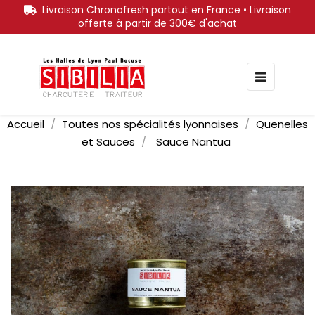
Livraison Chronofresh partout en France • Livraison
offerte à partir de 300€ d'achat
Bascule
☰
la
navigati
Accueil
Toutes nos spécialités lyonnaises
Quenelles
et Sauces
Sauce Nantua